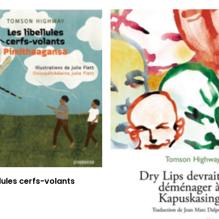
Read More
llules cerfs-volants