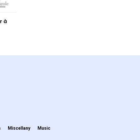
r à
n
Miscellany
Music