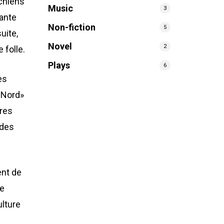
 chiens
Music
3
lante
Non-fiction
5
uite,
Novel
2
 folle.
Plays
6
es
 Nord»
ères
 des
ent de
te
ulture