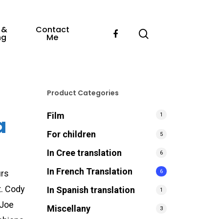
 &
Contact
ng
Me
Product Categories
Film
1
a
For children
5
In Cree translation
6
In French Translation
6
urs
t. Cody
In Spanish translation
1
 Joe
Miscellany
3