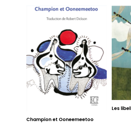
Les libe
Read More
Champion et Ooneemeetoo