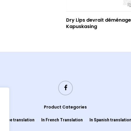
Read More
Dry Lips devrait déménage
Kapuskasing
Product Categories
In Cree translation
In French Translation
In Spanish translatio